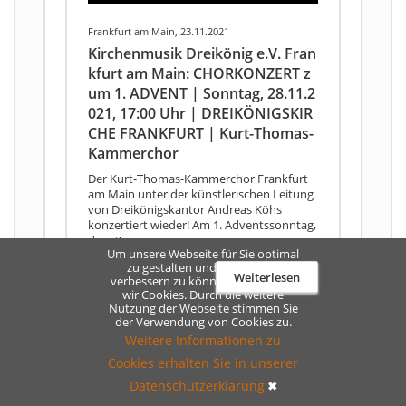
Frankfurt am Main, 23.11.2021
Kirchenmusik Dreikönig e.V. Fran
kfurt am Main: CHORKONZERT z
um 1. ADVENT | Sonntag, 28.11.2
021, 17:00 Uhr | DREIKÖNIGSKIR
CHE FRANKFURT | Kurt-Thomas-
Kammerchor
Der Kurt-Thomas-Kammerchor Frankfurt
am Main unter der künstlerischen Leitung
von Dreikönigskantor Andreas Köhs
konzertiert wieder! Am 1. Adventssonntag,
dem 2 ...
Um unsere Webseite für Sie optimal
zu gestalten und fortlaufend
Weiterlesen
verbessern zu können, verwenden
wir Cookies. Durch die weitere
Nutzung der Webseite stimmen Sie
der Verwendung von Cookies zu.
Weitere Informationen zu
Cookies erhalten Sie in unserer
Datenschutzerklärung
✖