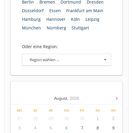
Berlin
Bremen
Dortmund
Dresden
Düsseldorf
Essen
Frankfurt am Main
Hamburg
Hannover
Köln
Leipzig
München
Nürnberg
Stuttgart
Oder eine Region:
Region wählen ...
August,
2026
MO
DI
MI
DO
FR
SA
SO
27
28
29
30
31
1
2
3
4
5
6
7
8
9