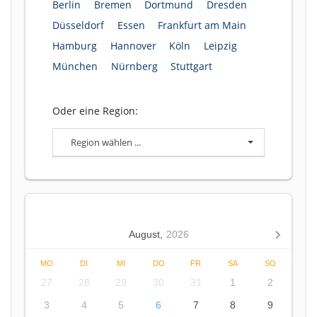
Berlin
Bremen
Dortmund
Dresden
Düsseldorf
Essen
Frankfurt am Main
Hamburg
Hannover
Köln
Leipzig
München
Nürnberg
Stuttgart
Oder eine Region:
Region wählen ...
August,
2026
MO
DI
MI
DO
FR
SA
SO
27
28
29
30
31
1
2
3
4
5
6
7
8
9