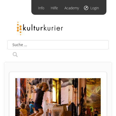
Info
Hilfe
Academy
Login