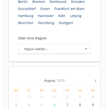
Berlin
Bremen
Dortmund
Dresden
Düsseldorf
Essen
Frankfurt am Main
Hamburg
Hannover
Köln
Leipzig
München
Nürnberg
Stuttgart
Oder eine Region:
Region wählen ...
August,
2026
MO
DI
MI
DO
FR
SA
SO
27
28
29
30
31
1
2
3
4
5
6
7
8
9