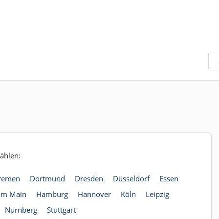
ählen:
remen
Dortmund
Dresden
Düsseldorf
Essen
 am Main
Hamburg
Hannover
Köln
Leipzig
Nürnberg
Stuttgart