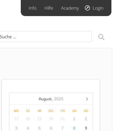
Info
Hilfe
Academy
Login
August,
2026
MO
DI
MI
DO
FR
SA
SO
27
28
29
30
31
1
2
3
4
5
6
7
8
9