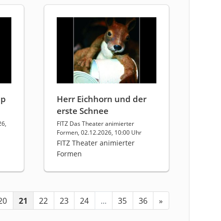
Up
Herr Eichhorn und der
erste Schnee
26,
FITZ Das Theater animierter
Formen, 02.12.2026, 10:00 Uhr
FITZ Theater animierter
Formen
20
21
22
23
24
...
35
36
»