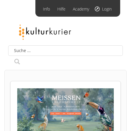
Info
Hilfe
Academy
Login