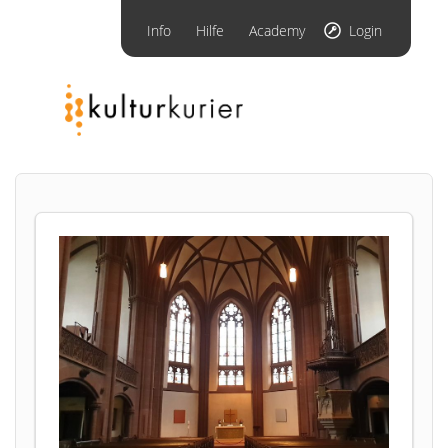
Info
Hilfe
Academy
Login