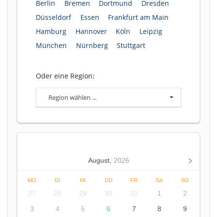
Berlin
Bremen
Dortmund
Dresden
Düsseldorf
Essen
Frankfurt am Main
Hamburg
Hannover
Köln
Leipzig
München
Nürnberg
Stuttgart
Oder eine Region:
Region wählen ...
August,
2026
MO
DI
MI
DO
FR
SA
SO
27
28
29
30
31
1
2
3
4
5
6
7
8
9