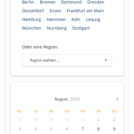
Berlin
Bremen
Dortmund
Dresden
Düsseldorf
Essen
Frankfurt am Main
Hamburg
Hannover
Köln
Leipzig
München
Nürnberg
Stuttgart
Oder eine Region:
Region wählen ...
August,
2026
MO
DI
MI
DO
FR
SA
SO
27
28
29
30
31
1
2
3
4
5
6
7
8
9