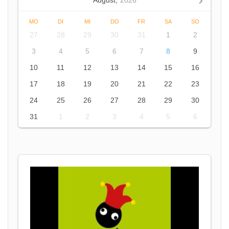
August,
2026
MO
DI
MI
DO
FR
SA
SO
27
28
29
30
31
1
2
3
4
5
6
7
8
9
10
11
12
13
14
15
16
17
18
19
20
21
22
23
24
25
26
27
28
29
30
31
1
2
3
4
5
6