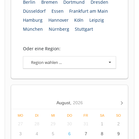
Berlin
Bremen
Dortmund
Dresden
Düsseldorf
Essen
Frankfurt am Main
Hamburg
Hannover
Köln
Leipzig
München
Nürnberg
Stuttgart
Oder eine Region:
Region wählen ...
August,
2026
MO
DI
MI
DO
FR
SA
SO
27
28
29
30
31
1
2
3
4
5
6
7
8
9