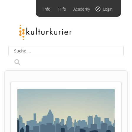
Info
Hilfe
Academy
Login