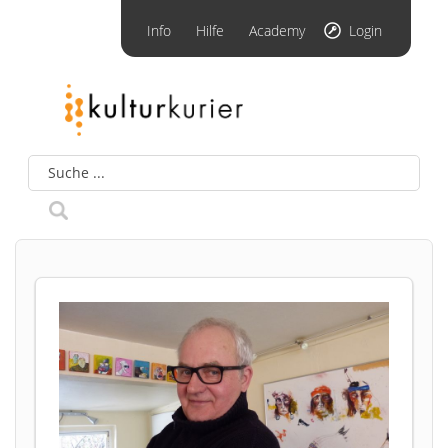
Info
Hilfe
Academy
Login