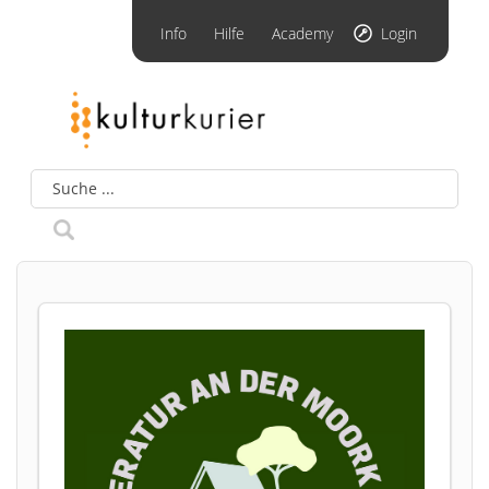
Info
Hilfe
Academy
Login