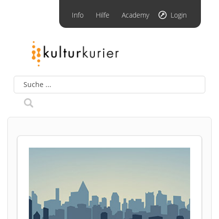
Info
Hilfe
Academy
Login