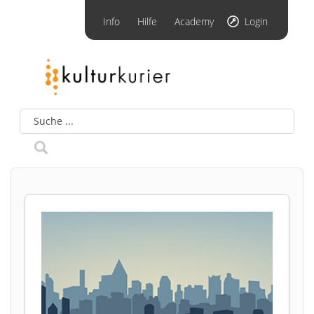
Info
Hilfe
Academy
Login