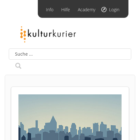
Info
Hilfe
Academy
Login