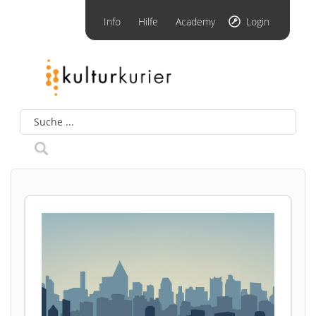
Info
Hilfe
Academy
Login