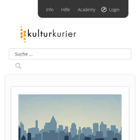
Info
Hilfe
Academy
Login