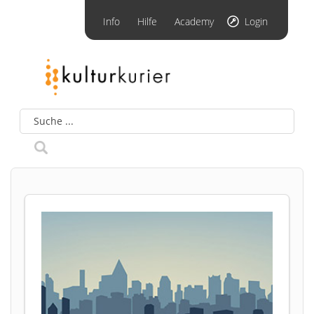
Info
Hilfe
Academy
Login