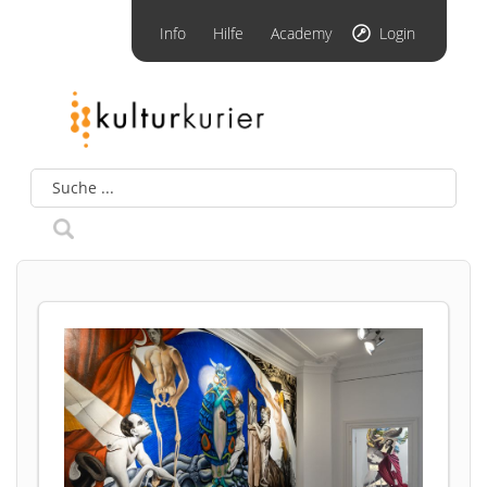
Info
Hilfe
Academy
Login