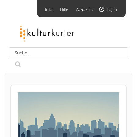
Info
Hilfe
Academy
Login