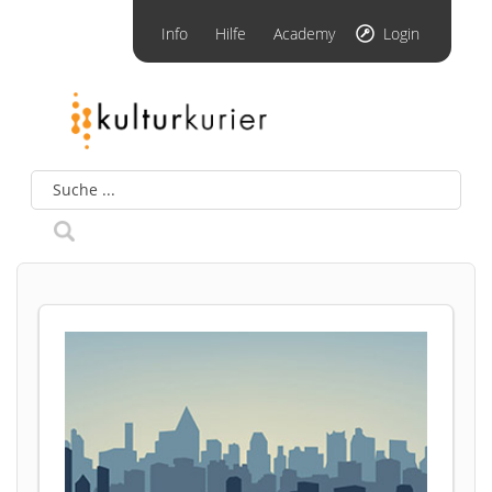
Info
Hilfe
Academy
Login