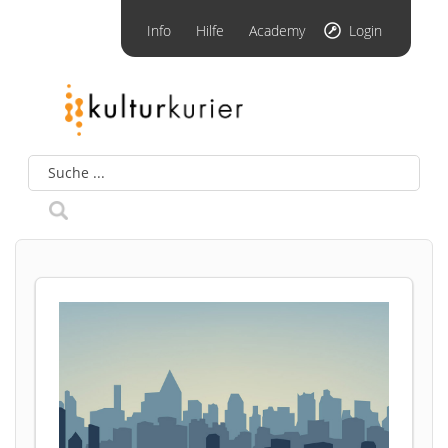
Info
Hilfe
Academy
Login