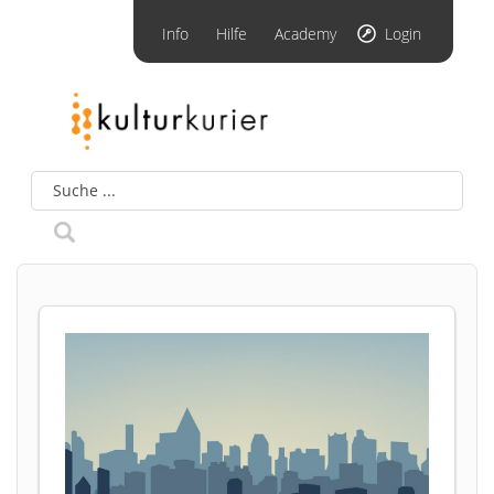
Info
Hilfe
Academy
Login