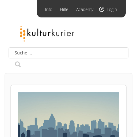
Info
Hilfe
Academy
Login