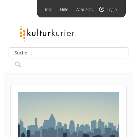
Info
Hilfe
Academy
Login