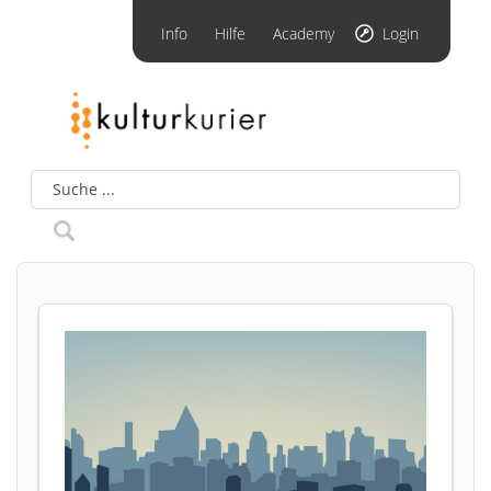
Info
Hilfe
Academy
Login