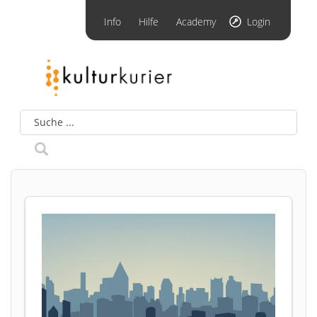
Info
Hilfe
Academy
Login