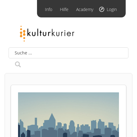
Info
Hilfe
Academy
Login