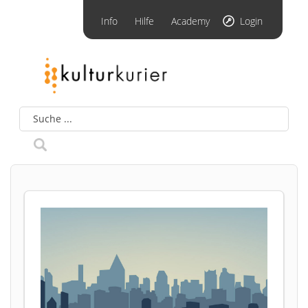
Info
Hilfe
Academy
Login