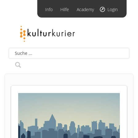
Info
Hilfe
Academy
Login