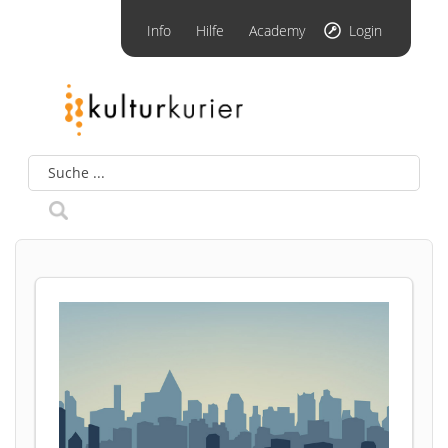
Info
Hilfe
Academy
Login