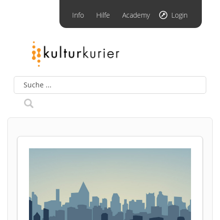
Info
Hilfe
Academy
Login