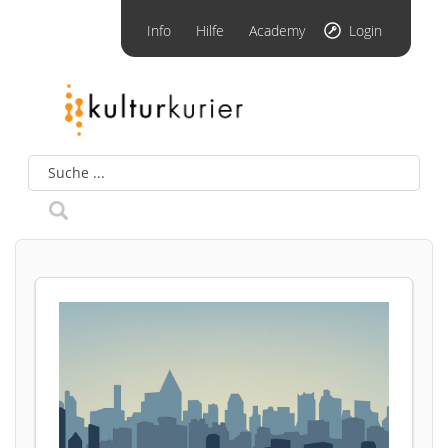
Info
Hilfe
Academy
Login