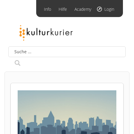
Info
Hilfe
Academy
Login