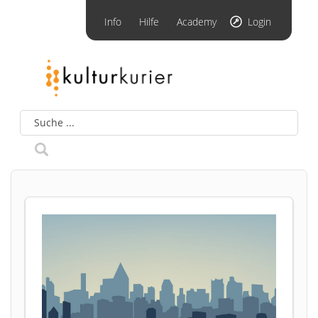
Info
Hilfe
Academy
Login