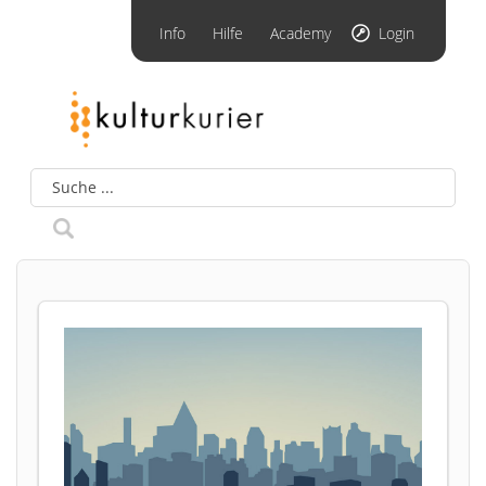
Info
Hilfe
Academy
Login