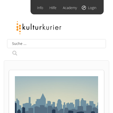
Info
Hilfe
Academy
Login