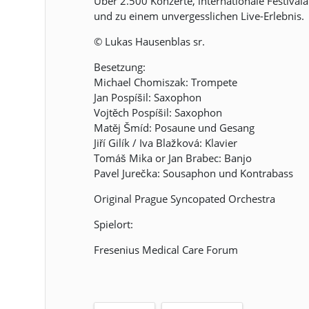
Über 2.500 Konzerte, internationale Festiva
und zu einem unvergesslichen Live-Erlebnis.
© Lukas Hausenblas sr.
Besetzung:
Michael Chomiszak: Trompete
Jan Pospíšil: Saxophon
Vojtěch Pospíšil: Saxophon
Matěj Šmíd: Posaune und Gesang
Jiří Gilík / Iva Blažková: Klavier
Tomáš Mika or Jan Brabec: Banjo
Pavel Jurečka: Sousaphon und Kontrabass
Original Prague Syncopated Orchestra
Spielort:
Fresenius Medical Care Forum