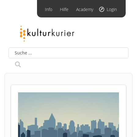
Info
Hilfe
Academy
Login