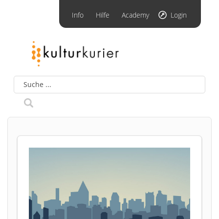
Info
Hilfe
Academy
Login