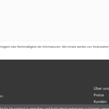
htigkeit oder Rechtmäßigkeit der Informationen. Alle Inhalte werden von Veranstaltern 
Über un
Preise
001.
Kunden
e für Sie optimal zu gestalten und fortlaufend verbessern zu können, verw