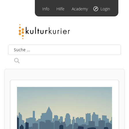
Info
Hilfe
Academy
Login