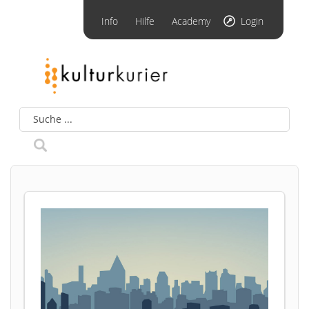
Info
Hilfe
Academy
Login