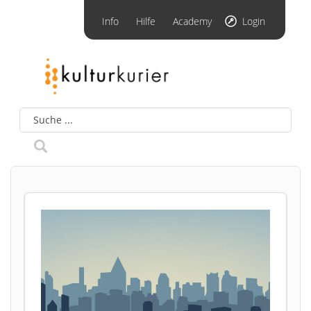
Info
Hilfe
Academy
Login