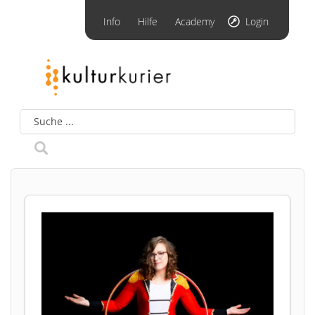
Info
Hilfe
Academy
Login