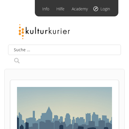
Info
Hilfe
Academy
Login