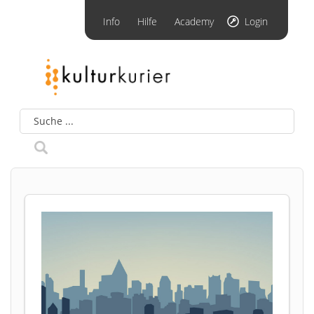
Info
Hilfe
Academy
Login